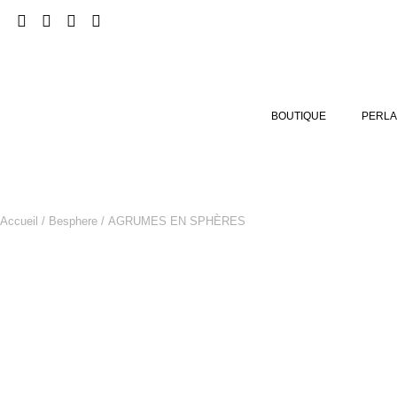
BOUTIQUE
PERLA
Accueil
/
Besphere
/ AGRUMES EN SPHÈRES