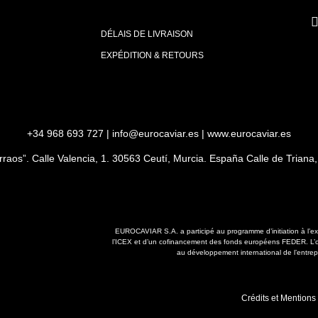
DÉLAIS DE LIVRAISON
EXPÉDITION & RETOURS
+34 968 693 727 | info@eurocaviar.es | www.eurocaviar.es
orraos”. Calle Valencia, 1. 30563 Ceutí, Murcia. España Calle de Trian
EUROCAVIAR S.A. a participé au programme d’initiation à l’ex
l’ICEX et d’un cofinancement des fonds européens FEDER. L’o
au développement international de l’entrep
Crédits et Mentions