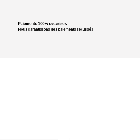
Paiements 100% sécurisés
Nous garantissons des paiements sécurisés
German Lopez
“Rapport qualité/prix optimal