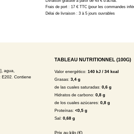
Livraison gratuite à partir de 45 € d’achat.
Frais de port : 17 € TTC (pour les commandes infér
Délai de livraison : 3 à 5 jours ouvrables
TABLEAU NUTRITIONNEL (100G)
], agua,
Valor energético:
140 kJ / 34 kcal
: E202. Contiene
Grasas:
3,4 g
de las cuales saturadas:
0,6 g
Hidratos de carbono:
0,8 g
de los cuales azúcares:
0,8 g
Proteínas:
<0,5 g
Sal:
0,68 g
Prix ​​au kilo (€)