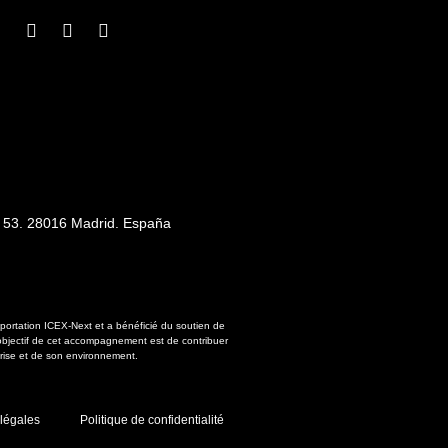
a, 53. 28016 Madrid. España
portation ICEX-Next et a bénéficié du soutien de
bjectif de cet accompagnement est de contribuer
rise et de son environnement.
 légales
Politique de confidentialité