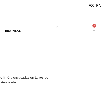
ES
EN
4
BESPHERE
S
de limón, envasadas en tarros de
asteurizado.