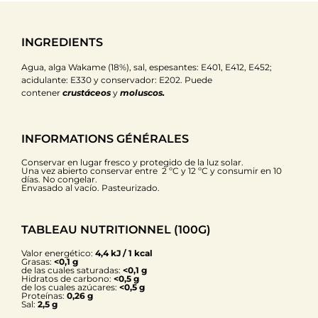
INGREDIENTS
Agua, alga Wakame (18%), sal, espesantes: E401, E412, E452;
acidulante: E330 y conservador: E202. Puede
contener
crustáceos
y
moluscos.
INFORMATIONS GÉNÉRALES
Conservar en lugar fresco y protegido de la luz solar.
Una vez abierto conservar entre 2 ºC y 12 ºC y consumir en 10
días. No congelar.
Envasado al vacío. Pasteurizado.
TABLEAU NUTRITIONNEL (100G)
Valor energético:
4,4 kJ / 1 kcal
Grasas:
<0,1 g
de las cuales saturadas:
<0,1 g
Hidratos de carbono:
<0,5 g
de los cuales azúcares:
<0,5 g
Proteínas:
0,26 g
Sal:
2,5 g