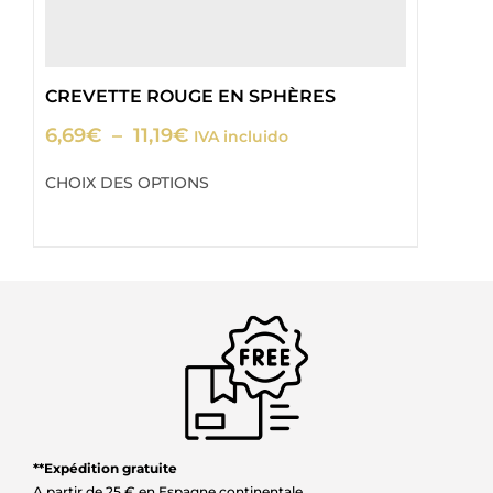
CREVETTE ROUGE EN SPHÈRES
A
6,69
€
–
11,19
€
4
IVA incluido
CHOIX DES OPTIONS
CH
**Expédition gratuite
A partir de 25 € en Espagne continentale