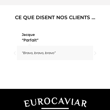
CE QUE DISENT NOS CLIENTS ...
Jacque
G
“Parfait”
“
“Bravo, bravo, bravo”
"
c
u
d