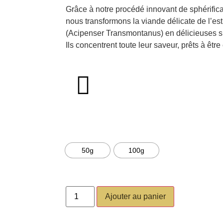
Grâce à notre procédé innovant de sphérificat
nous transformons la viande délicate de l’es
(Acipenser Transmontanus) en délicieuses s
Ils concentrent toute leur saveur, prêts à êtr
feuil
SÉLECTIONNEZ LA TAILLE DE VOTRE P
50g
100g
Ajouter au panier