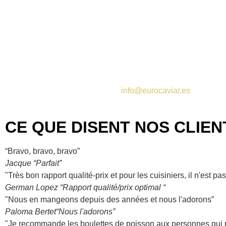
A partir de 45 € aux
Baléares
**Pour les commandes à
l’étranger, veuillez
contacter
info@eurocaviar.es
CE QUE DISENT NOS CLIENTS
“Bravo, bravo, bravo”
Jacque
“Parfait”
"Très bon rapport qualité-prix et pour les cuisiniers, il n'est
German Lopez
“Rapport qualité/prix optimal “
"Nous en mangeons depuis des années et nous l'adorons”
Paloma Bertet
“Nous l'adorons”
"Je recommande les boulettes de poisson aux personnes qui 