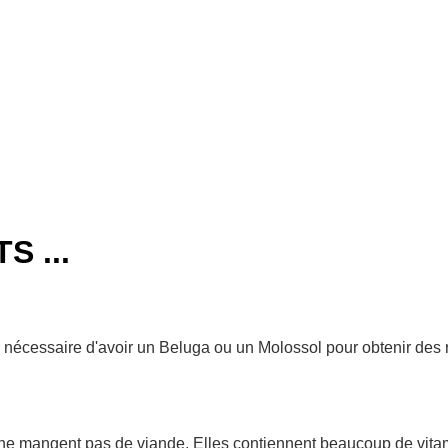
1 à 3 jours
ouvrables
Espagne
Péninsulaire
3 à 5 jours
ouvrables,
Îles Baléares
 ...
 pas nécessaire d'avoir un Beluga ou un Molossol pour obtenir des 
ne mangent pas de viande. Elles contiennent beaucoup de vita