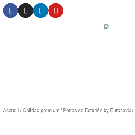
PER
LINGOTE
AREN
P
Accueil
/
Calidad premium
/ Perlas de Esturión by Eurocaviar