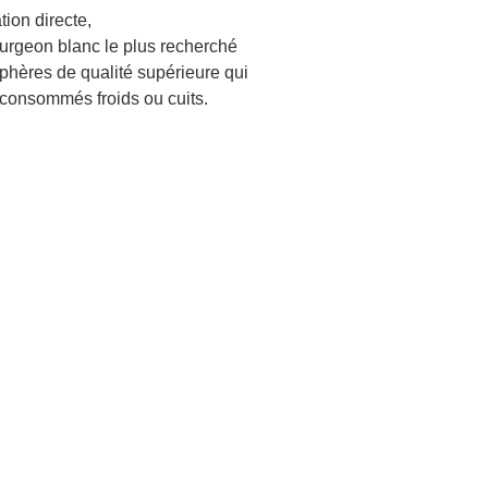
ion directe,
turgeon blanc le plus recherché
phères de qualité supérieure qui
e consommés froids ou cuits.
le
RODUIT