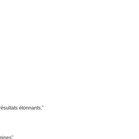
Nous
garantissons
des paiements
sécurisés
résultats étonnants."
mines"