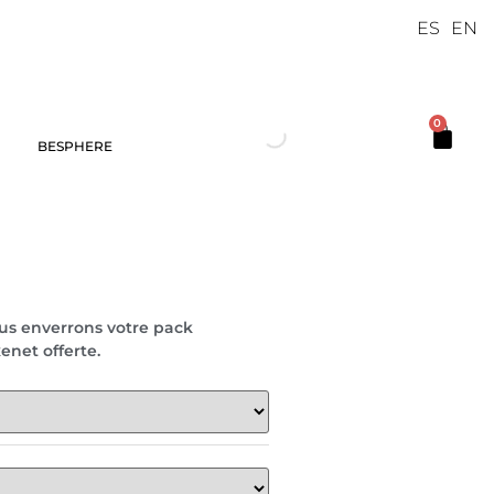
ES
EN
0
BESPHERE
ous enverrons votre pack
enet offerte.