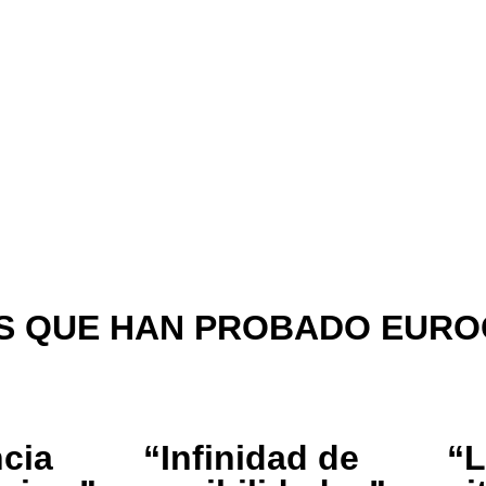
entrega
de 1 a 3 días
laborables en
Península
de 3 a 5 días
en Baleares
S QUE HAN PROBADO EUROC
⭐⭐⭐⭐⭐
⭐⭐⭐
cia
“Infinidad de
“L