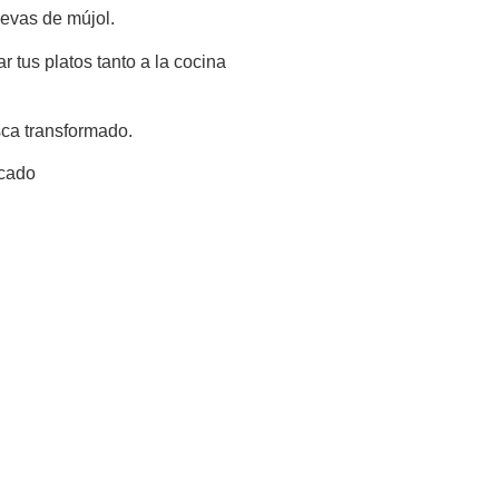
evas de mújol.
ar tus platos tanto a la cocina
sca transformado.
scado
a de producto
UCTO