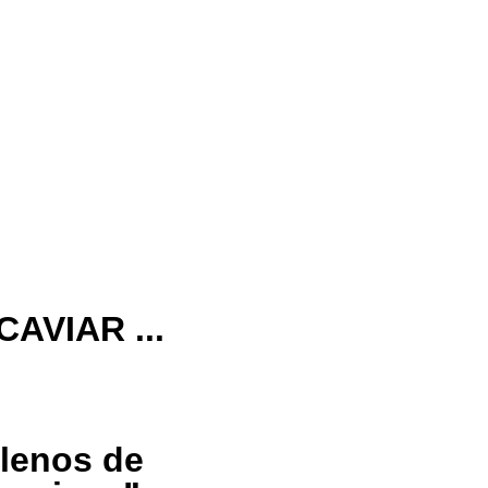
seguros
Garantizamos
pagos
seguros
AVIAR ...
⭐⭐
lenos de