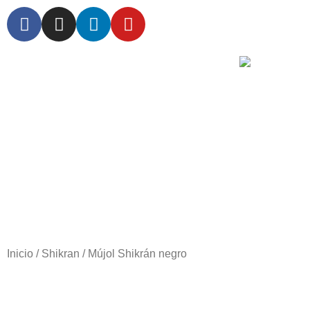
PER
LINGOTE
AREN
Inicio
/
Shikran
/ Mújol Shikrán negro