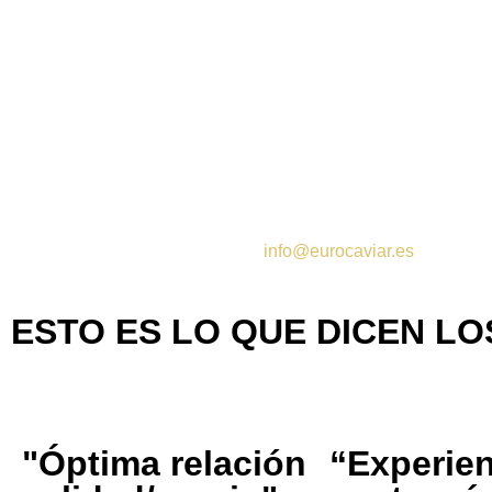
A partir de 25 € en
Península
A partir de 45 € en Islas
Baleares
**Para envíos al
extranjero, contactar con
info@eurocaviar.es
ESTO ES LO QUE DICEN LO
⭐⭐⭐⭐⭐
⭐⭐⭐⭐⭐
"Óptima relación
“Experien