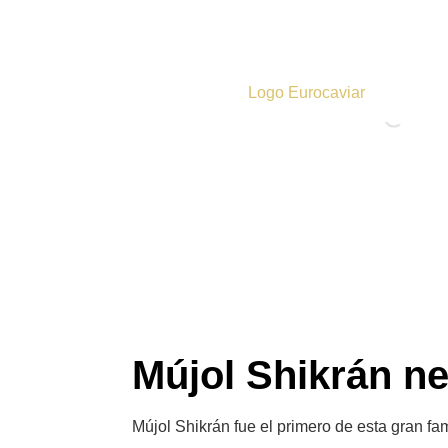
TIENDA
LAS DE ESTURIÓN
 DE MAR
SHIKRÁN
FISH
BESPHERE
PACKS
Mújol Shikrán n
Mújol Shikrán fue el primero de esta gran fam