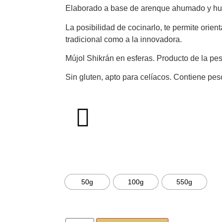
Elaborado a base de arenque ahumado y hu
La posibilidad de cocinarlo, te permite orient
tradicional como a la innovadora.
Mújol Shikrán en esferas. Producto de la pe
Sin gluten, apto para celíacos. Contiene pe
Fich
SELECCIONA EL TAMAÑO DE TU PROD
50g
100g
550g