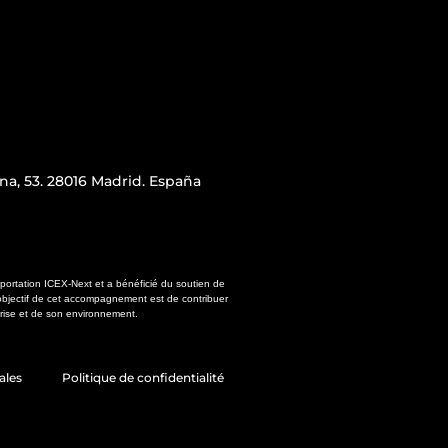
iana, 53. 28016 Madrid. España
portation ICEX-Next et a bénéficié du soutien de
bjectif de cet accompagnement est de contribuer
rise et de son environnement.
ales
Politique de confidentialité