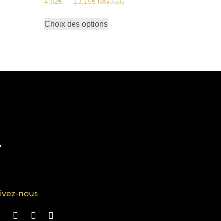
4,82
€
–
13,15
€
IVA incluido
Choix des options
,
ivez-nous