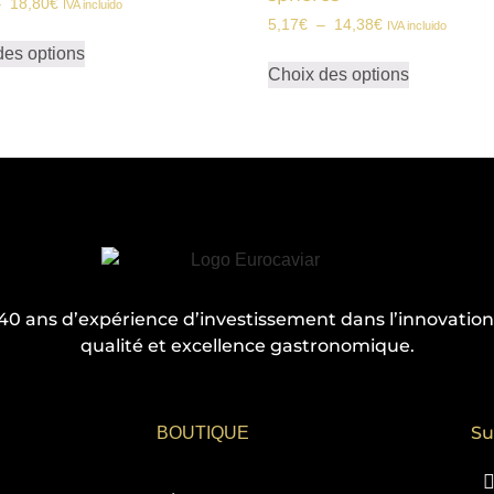
–
18,80
€
IVA incluido
5,17
€
–
14,38
€
IVA incluido
des options
Choix des options
40 ans d’expérience d’investissement dans l’innovation
qualité et excellence gastronomique.
Su
BOUTIQUE