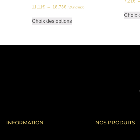
7,21
€
11,11
€
–
18,73
€
IVA incluido
Choix 
Choix des options
INFORMATION
NOS PRODUITS