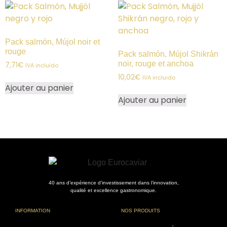
Pack salmón, Mújol noir et
rouge
Pack salmón, Mújol Shikrán
noir, rouge et anchoa
7,71
€
IVA incluido
10,02
€
IVA incluido
Ajouter au panier
Ajouter au panier
40 ans d’expérience d’investissement dans l’innovation,
qualité et excellence gastronomique.
INFORMATION
NOS PRODUITS