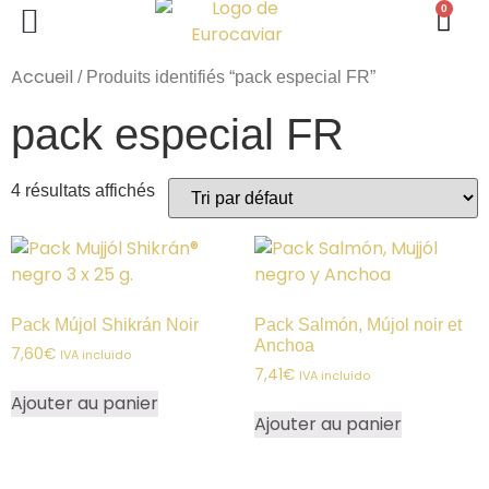
0
PERLAS DE ESTURIÓN
LINGOTE DE MAR
PACKS SPÉCIAUX
Accueil
/ Produits identifiés “pack especial FR”
pack especial FR
4 résultats affichés
Pack Mújol Shikrán Noir
Pack Salmón, Mújol noir et
Anchoa
7,60
€
IVA incluido
7,41
€
IVA incluido
Ajouter au panier
Ajouter au panier