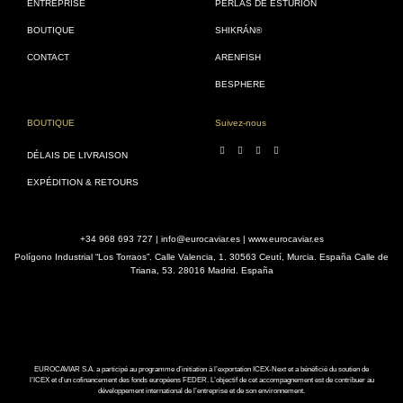
ENTREPRISE
PERLAS DE ESTURIÓN
BOUTIQUE
SHIKRÁN®
CONTACT
ARENFISH
BESPHERE
BOUTIQUE
Suivez-nous
DÉLAIS DE LIVRAISON
EXPÉDITION & RETOURS
+34 968 693 727 | info@eurocaviar.es | www.eurocaviar.es
Polígono Industrial “Los Torraos”. Calle Valencia, 1. 30563 Ceutí, Murcia. España Calle de
Triana, 53. 28016 Madrid. España
EUROCAVIAR S.A. a participé au programme d’initiation à l’exportation ICEX-Next et a bénéficié du soutien de
l’ICEX et d’un cofinancement des fonds européens FEDER. L’objectif de cet accompagnement est de contribuer au
développement international de l’entreprise et de son environnement.