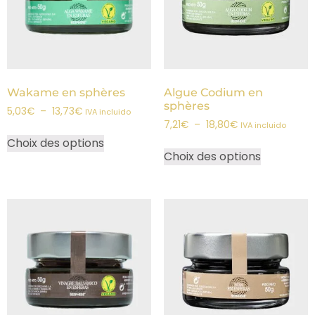
Wakame en sphères
Algue Codium en
sphères
5,03
€
–
13,73
€
IVA incluido
7,21
€
–
18,80
€
IVA incluido
Choix des options
Choix des options