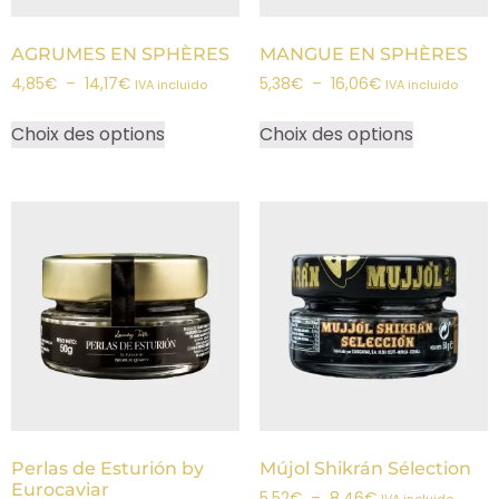
AGRUMES EN SPHÈRES
MANGUE EN SPHÈRES
4,85
€
–
14,17
€
5,38
€
–
16,06
€
IVA incluido
IVA incluido
Choix des options
Choix des options
Perlas de Esturión by
Mújol Shikrán Sélection
Eurocaviar
5,52
€
–
8,46
€
IVA incluido