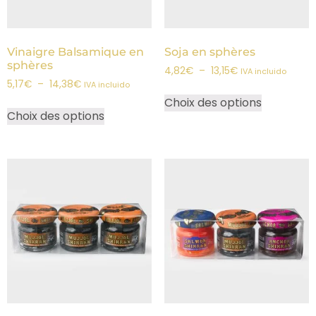
Vinaigre Balsamique en
Soja en sphères
sphères
4,82
€
–
13,15
€
IVA incluido
5,17
€
–
14,38
€
IVA incluido
Choix des options
Choix des options