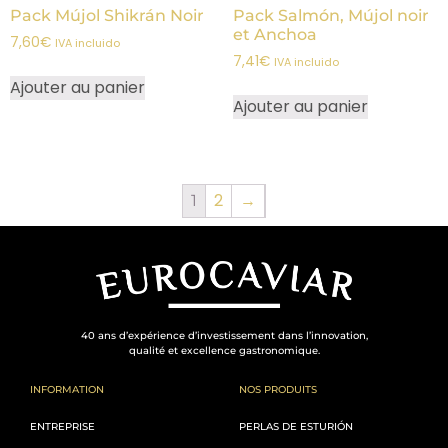
Pack Mújol Shikrán Noir
Pack Salmón, Mújol noir
et Anchoa
7,60
€
IVA incluido
7,41
€
IVA incluido
Ajouter au panier
Ajouter au panier
2
→
1
40 ans d’expérience d’investissement dans l’innovation,
qualité et excellence gastronomique.
INFORMATION
NOS PRODUITS
ENTREPRISE
PERLAS DE ESTURIÓN