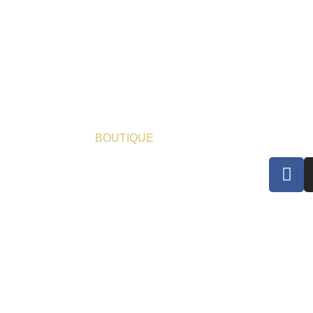
BOUTIQUE
Suivez-
DÉLAIS DE LIVRAISON
EXPÉDITION & RETOURS