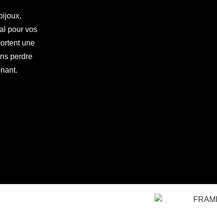
ijoux,
gal pour vos
portent une
ans perdre
enant.