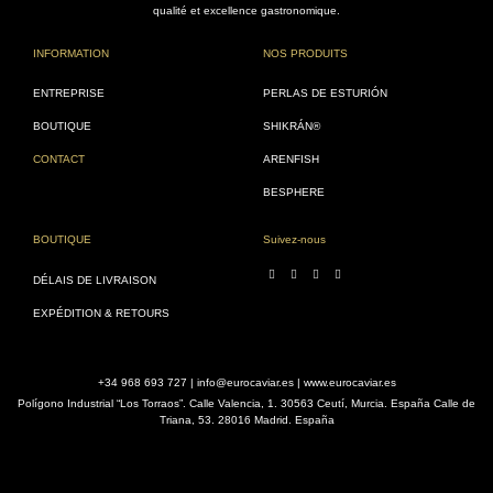
qualité et excellence gastronomique.
INFORMATION
NOS PRODUITS
ENTREPRISE
PERLAS DE ESTURIÓN
BOUTIQUE
SHIKRÁN®
CONTACT
ARENFISH
BESPHERE
BOUTIQUE
Suivez-nous
DÉLAIS DE LIVRAISON
EXPÉDITION & RETOURS
+34 968 693 727 | info@eurocaviar.es | www.eurocaviar.es
Polígono Industrial “Los Torraos”. Calle Valencia, 1. 30563 Ceutí, Murcia. España Calle de
Triana, 53. 28016 Madrid. España