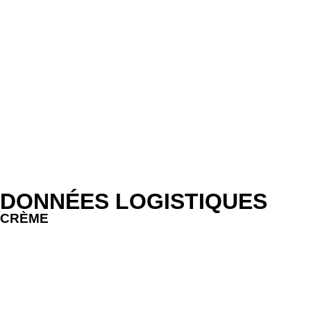
réfrigérateur entre 2 et
7 ºC. Une fois ouvert,
consommer sous 3
jours. Ne pas congeler
LINGOTE CONFIT
Semi-conserve.
DONNÉES LOGISTIQUES
CRÈME
Conditionnée en pots en verre avec
couvercle twist-off sous vide.
Présentée en emballages de 100 g.
EAN: 8410649007483