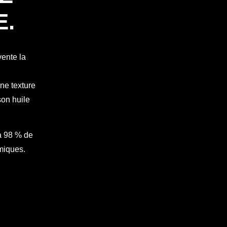
E.
vente la
une texture
son huile
à 98 % de
omiques.