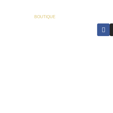
BOUTIQUE
Suivez-
DÉLAIS DE LIVRAISON
EXPÉDITION & RETOURS
eutí, Murcia. España Calle de Triana, 53. 28016 Madrid. España