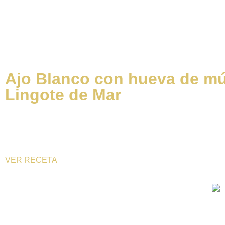
Semi-conserve.
RECETAS
Ajo Blanco con hueva de mú
Lingote de Mar
Receta de Tomás Ecija, chef de los restaurantes El Albero
y La Maita, ambos en Murcia.
VER RECETA
40 ans d’expérience d’investissement dans l’innovation,
qualité et excellence gastronomique.