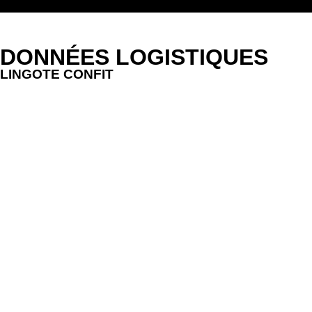
DONNÉES LOGISTIQUES
LINGOTE CONFIT
Conditionné sous vide.
EAN: 8410649008213
ALLERGÈNES – LINGOTE CONFIT ET CRÈME
Poissons et produits à base de poisson.
LINGOTE CONFIT
Conserver au