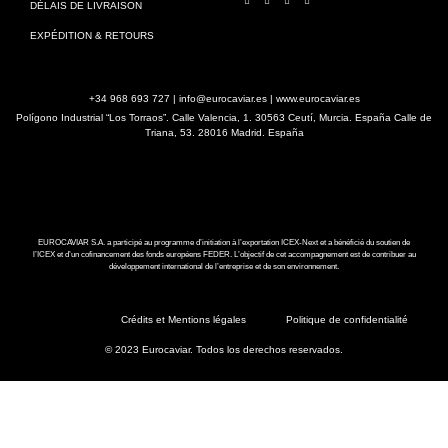
DÉLAIS DE LIVRAISON
EXPÉDITION & RETOURS
+34 968 693 727 | info@eurocaviar.es | www.eurocaviar.es
Polígono Industrial “Los Torraos”. Calle Valencia, 1. 30563 Ceutí, Murcia. España Calle de
Triana, 53. 28016 Madrid. España
EUROCAVIAR S.A. a participé au programme d’initiation à l’exportation ICEX-Next et a bénéficié du soutien de
l’ICEX et d’un cofinancement des fonds européens FEDER. L’objectif de cet accompagnement est de contribuer au
développement international de l’entreprise et de son environnement.
Crédits et Mentions légales
Politique de confidentialité
© 2023 Eurocaviar. Todos los derechos reservados.