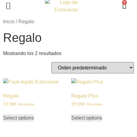
0
PERLAS DE ESTURIÓN
LINGOTE DE MAR
Inicio
/ Regalo
Regalo
Mostrando los 2 resultados
Regalo
Regalo Plus
23,98
€
29,98
€
IVA incluido
IVA incluido
Select options
Select options