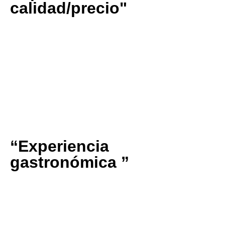
calidad/precio"
“Muy buena relación calidad precio y para los cocinillas
no hace falta recurrir a un Beluga o Molossol para tener
unos resultados sorprendentes”
Germán López Casal
⭐⭐⭐⭐⭐
“Experiencia
gastronómica ”
“¿Qué puedo decir además de que está muy, muy
bueno? ¡Ah sí! Que además convierte la experiencia
gastronómica en visualmente atractiva. ¡Merece la pena
probarlo y repetir!”