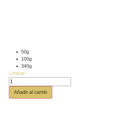
Ficha de producto
SELECCIONA EL TAMAÑO DE TU PRODUCTO
50g
100g
340g
Limpiar
Añadir al carrito
GASTOS DE ENVIO