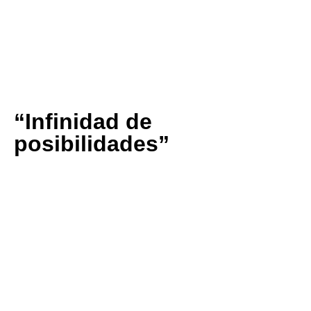
Marián Fraile Basanta
⭐⭐⭐⭐⭐
“Infinidad de
posibilidades”
“Deliciosas perlas con infinidad de posibilidades
gastronómicas. Un «must» en cualquier cocina con
intereses creativos”
Franchesko Casariego Torres
⭐⭐⭐⭐⭐