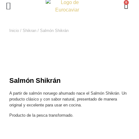
0
PERLAS DE ESTURIÓN
LINGOTE DE MAR
Inicio
/
Shikran
/ Salmón Shikrán
Salmón Shikrán
A partir de salmón noruego ahumado nace el Salmón Shikrán. Un
producto clásico y con sabor natural, presentado de manera
original y excelente para usar en cocina.
Producto de la pesca transformado.