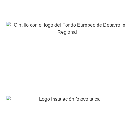
EUROCAVIAR, S.A. ha participado en el programa de
iniciación a la Exportación ICEX-Next y ha contado con
el apoyo de ICEX y con la cofinanciación de Fondos
europeos FEDER. La finalidad de este apoyo es
contribuir al desarrollo internacional de la empresa y de
su entorno.
INSTALACION FOTOVOLTAICA DE AUTOCONSUMO
INDIVIDUAL
Proyecto acogido al programa de incentivos ligados al