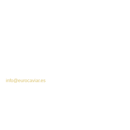
**Envío gratuito
A partir de 25 € en Península
A partir de 45 € en Islas Baleares
**Para envíos al extranjero, contactar con
info@eurocaviar.es
Tiempos de entrega
de 1 a 3 días laborables en Península