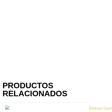
Valor energético:
144 kJ / 34 kcal
Grasas:
0,8 g
de las cuales saturadas:
0,2 g
Hidratos de carbono:
5,2 g
de los cuales azúcares:
<0,03 g
Proteínas:
1,5 g
Sal:
6,4 g
Precio kilo (€):
71.55
PRODUCTOS
RELACIONADOS