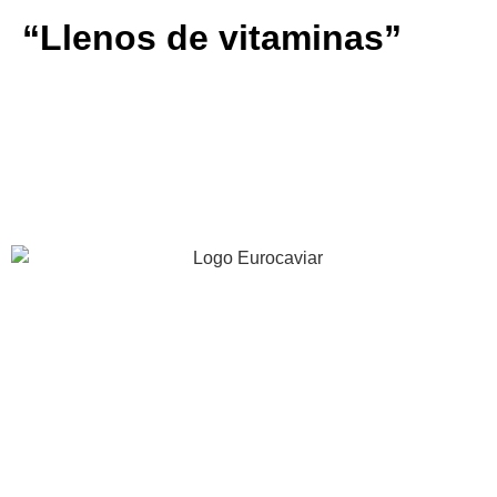
“Llenos de vitaminas”
“Recomiendo las esferas de pescado a las personas que
no comen carne. Tienen muchas vitaminas”
Edith Golfier
40 años de experiencia apostando por la innovación, la
calidad y excelencia gastronómica.
INFORMACIÓN
EMPRESA