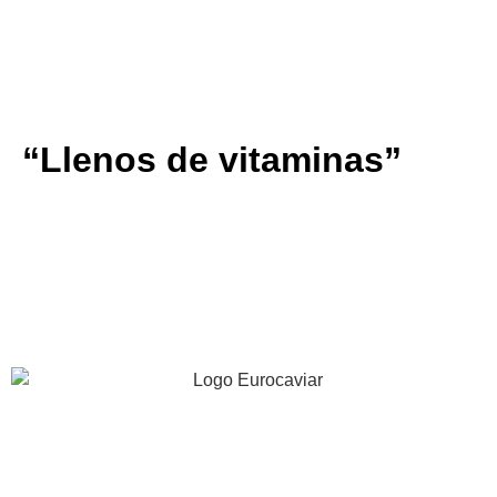
Franchesko Casariego Torres
⭐⭐⭐⭐⭐
“Llenos de vitaminas”
“Recomiendo las esferas de pescado a las personas que
no comen carne. Tienen muchas vitaminas”
Edith Golfier
40 años de experiencia apostando por la innovación, la
calidad y excelencia gastronómica.