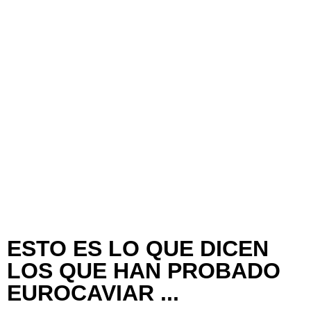
Tiempos de entrega
de 1 a 3 días laborables en Península
de 3 a 5 días en Baleares
Pagos 100% seguros
Garantizamos pagos seguros
ESTO ES LO QUE DICEN
LOS QUE HAN PROBADO
EUROCAVIAR ...