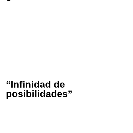
“¿Qué puedo decir además de que está muy, muy
bueno? ¡Ah sí! Que además convierte la experiencia
gastronómica en visualmente atractiva. ¡Merece la pena
probarlo y repetir!”
Marián Fraile Basanta
⭐⭐⭐⭐⭐
“Infinidad de
posibilidades”
“Deliciosas perlas con infinidad de posibilidades
gastronómicas. Un «must» en cualquier cocina con
intereses creativos”