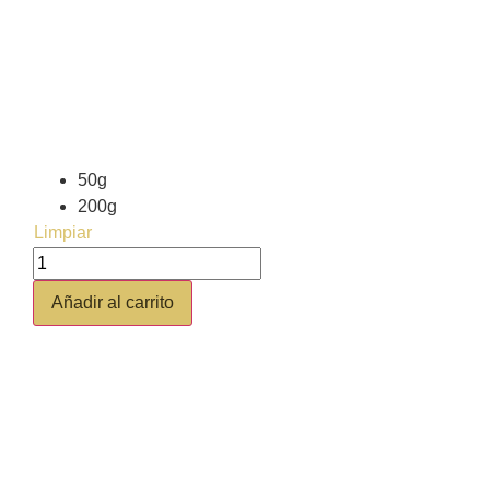
Ficha de producto
SELECCIONA EL TAMAÑO DE TU PRODUCTO
50g
200g
Limpiar
Añadir al carrito
GASTOS DE ENVIO
Península (España y Portugal)