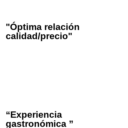
⭐⭐⭐⭐⭐
"Óptima relación
calidad/precio"
“Muy buena relación calidad precio y para los cocinillas
no hace falta recurrir a un Beluga o Molossol para tener
unos resultados sorprendentes”
Germán López Casal
⭐⭐⭐⭐⭐
“Experiencia
gastronómica ”