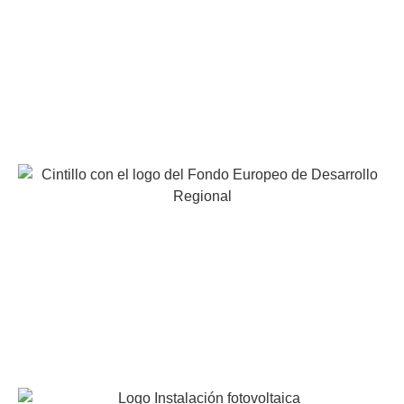
Polígono Industrial “Los Torraos”. Calle Valencia, 1. 30563
Ceutí, Murcia. España
Calle de Triana, 53. 28016 Madrid. España
EUROCAVIAR, S.A. ha participado en el programa de
iniciación a la Exportación ICEX-Next y ha contado con
el apoyo de ICEX y con la cofinanciación de Fondos
europeos FEDER. La finalidad de este apoyo es
contribuir al desarrollo internacional de la empresa y de
su entorno.