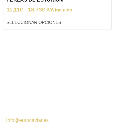
11,11
€
-
18,73
€
IVA incluido
SELECCIONAR OPCIONES
**Envío gratuito
A partir de 25 € en Península
A partir de 45 € en Islas Baleares
**Para envíos al extranjero, contactar con
info@eurocaviar.es