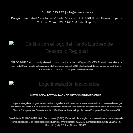
+34 968 693 727 | info@eurocaviar.es
Polígono Industrial “Los Torraos”. Calle Valencia, 1. 30563 Ceutí, Murcia. España
Calle de Triana, 53. 28016 Madrid. España
EUROCAVIAR, S.A. ha participado en el programa de iniciación a la Exportación ICEX-Next y ha contado con el
apoyo de ICEX y con la cofinanciación de Fondos europeos FEDER. La finalidad de este apoyo es contribuir al
desarrollo internacional de la empresa y de su entorno.
INSTALACION FOTOVOLTAICA DE AUTOCONSUMO INDIVIDUAL
Proyecto acogido al programa de incentivos ligados al autoconsumo y almacenamiento, con fuentes de energía
renovable, así como a la implantación de sistemas térmicos renovables en el sector residencial en el marco del
Plan de Recuperación, Transformación y Resiliencia, financiado por la Unión Europea – NextGenerationEU.
Beneficiario: EUROCAVIAR, S.A.. Componente (C7:l1): Desarrollo de energías renovables innovadoras, integradas
en la edificación y en los procesos productivos.. Inversión total: 73.047,41 €. Importe de la ayuda: 25.960,94 €.
Potencia (kW): 72. Real Decreto 477/2021