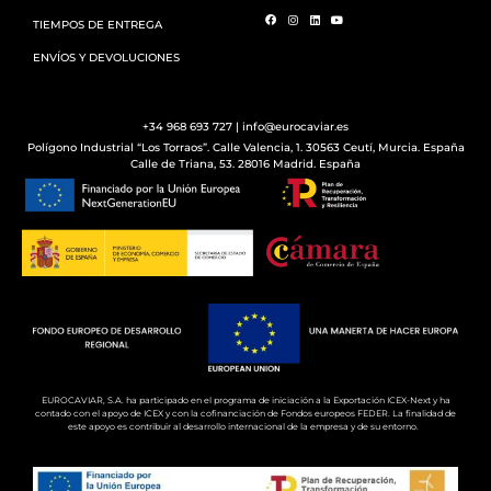
TIEMPOS DE ENTREGA
ENVÍOS Y DEVOLUCIONES
+34 968 693 727 | info@eurocaviar.es
Polígono Industrial “Los Torraos”. Calle Valencia, 1. 30563 Ceutí, Murcia. España
Calle de Triana, 53. 28016 Madrid. España
EUROCAVIAR, S.A. ha participado en el programa de iniciación a la Exportación ICEX-Next y ha
contado con el apoyo de ICEX y con la cofinanciación de Fondos europeos FEDER. La finalidad de
este apoyo es contribuir al desarrollo internacional de la empresa y de su entorno.