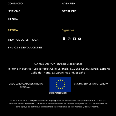
CONTACTO
ARENFISH
NOTICIAS
BESPHERE
TIENDA
TIENDA
Síguenos
TIEMPOS DE ENTREGA
ENVÍOS Y DEVOLUCIONES
+34 968 693 727 | info@eurocaviar.es
Polígono Industrial “Los Torraos”. Calle Valencia, 1. 30563 Ceutí, Murcia. España
Calle de Triana, 53. 28016 Madrid. España
EUROCAVIAR, S.A. ha participado en el programa de iniciación a la Exportación ICEX-Next y a
contado con el apoyo de ICEX y con la cofinanciación de Fondos europeos FEDER. la finalidad de
este apoyo es contribuir al desarrollo internacional de la empresa y de su entorno.