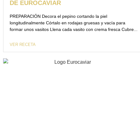
DE EUROCAVIAR
PREPARACIÓN Decora el pepino cortando la piel
longitudinalmente Córtalo en rodajas gruesas y vacía para
formar unos vasitos Llena cada vasito con crema fresca Cubre...
VER RECETA
40 años de experiencia apostando por la innovación, la
calidad y excelencia gastronómica.
INFORMACIÓN
EMPRESA