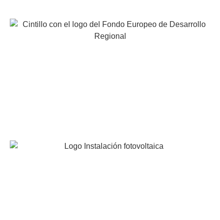
EUROCAVIAR, S.A. ha participado en el programa de
iniciación a la Exportación ICEX-Next y ha contado con
el apoyo de ICEX y con la cofinanciación de Fondos
europeos FEDER. La finalidad de este apoyo es
contribuir al desarrollo internacional de la empresa y de
su entorno.
INSTALACION FOTOVOLTAICA DE AUTOCONSUMO
INDIVIDUAL
Proyecto acogido al programa de incentivos ligados al
autoconsumo y almacenamiento, con fuentes de energía