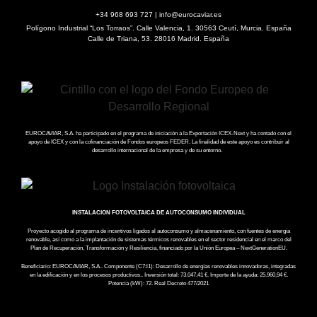
+34 968 693 727 | info@eurocaviar.es
Polígono Industrial “Los Torraos”. Calle Valencia, 1. 30563 Ceutí, Murcia. España
Calle de Triana, 53. 28016 Madrid. España
EUROCAVIAR, S.A. ha participado en el programa de iniciación a la Exportación ICEX-Next y ha contado con el
apoyo de ICEX y con la cofinanciación de Fondos europeos FEDER. La finalidad de este apoyo es contribuir al
desarrollo internacional de la empresa y de su entorno.
INSTALACION FOTOVOLTAICA DE AUTOCONSUMO INDIVIDUAL
Proyecto acogido al programa de incentivos ligados al autoconsumo y almacenamiento, con fuentes de energía
renovable, así como a la implantación de sistemas térmicos renovables en el sector residencial en el marco del
Plan de Recuperación, Transformación y Resiliencia, financiado por la Unión Europea – NextGenerationEU.
Beneficiario: EUROCAVIAR, S.A.. Componente (C7:l1): Desarrollo de energías renovables innovadoras, integradas
en la edificación y en los procesos productivos.. Inversión total: 73.047,41 €. Importe de la ayuda: 25.960,94 €.
Potencia (kW): 72. Real Decreto 477/2021