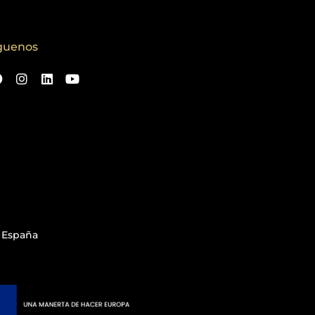
guenos
. España