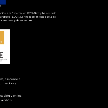
ación a la Exportación ICEX-Next y ha contado
europeos FEDER. La finalidad de este apoyo es
e la empresa y de su entorno.
le, así como a
sformación y
cación y en los
o 477/2021