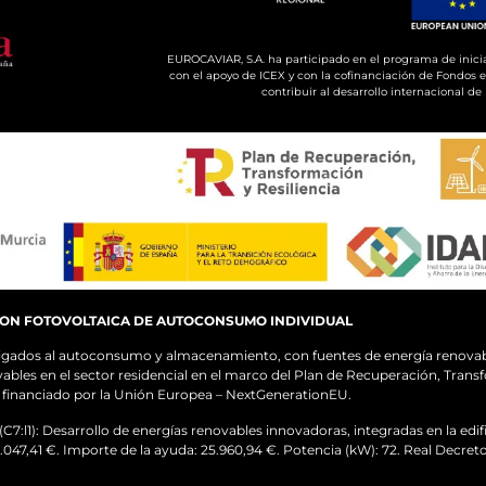
EUROCAVIAR, S.A. ha participado en el programa de inici
con el apoyo de ICEX y con la cofinanciación de Fondos 
contribuir al desarrollo internacional d
ION FOTOVOLTAICA DE AUTOCONSUMO INDIVIDUAL
ligados al autoconsumo y almacenamiento, con fuentes de energía renovab
ables en el sector residencial en el marco del Plan de Recuperación, Tran
a, financiado por la Unión Europea – NextGenerationEU.
:l1): Desarrollo de energías renovables innovadoras, integradas en la edifi
3.047,41 €. Importe de la ayuda: 25.960,94 €. Potencia (kW): 72. Real Decret