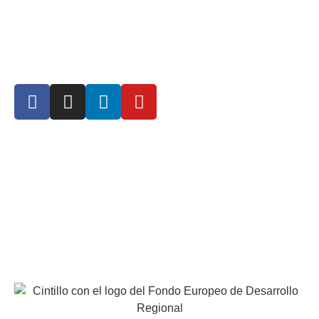
ENVÍOS Y DEVOLUCIONES
Síguenos
+34 968 693 727 | info@eurocaviar.es
Polígono Industrial “Los Torraos”. Calle Valencia, 1. 30563
Ceutí, Murcia. España
Calle de Triana, 53. 28016 Madrid. España