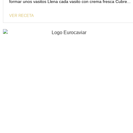
formar unos vasitos Llena cada vasito con crema fresca Cubre...
VER RECETA
40 años de experiencia apostando por la innovación, la
calidad y excelencia gastronómica.
INFORMACIÓN
EMPRESA
RECETAS
CONTACTO