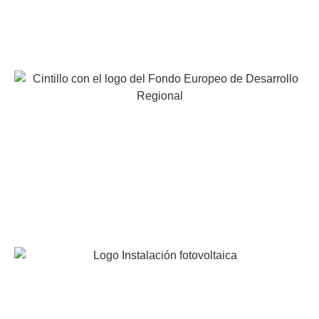
EUROCAVIAR, S.A. ha participado en el programa de
iniciación a la Exportación ICEX-Next y ha contado con
el apoyo de ICEX y con la cofinanciación de Fondos
europeos FEDER. La finalidad de este apoyo es
contribuir al desarrollo internacional de la empresa y de
su entorno.
INSTALACION FOTOVOLTAICA DE AUTOCONSUMO
INDIVIDUAL