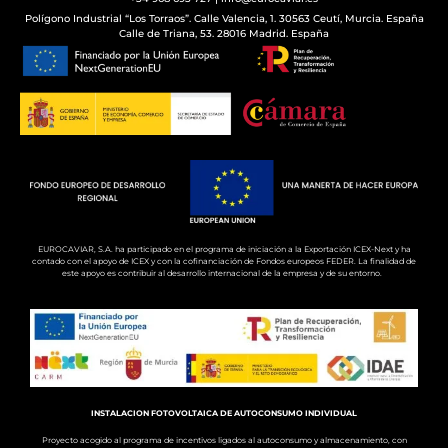
Polígono Industrial “Los Torraos”. Calle Valencia, 1. 30563 Ceutí, Murcia. España
Calle de Triana, 53. 28016 Madrid. España
EUROCAVIAR, S.A. ha participado en el programa de iniciación a la Exportación ICEX-Next y ha
contado con el apoyo de ICEX y con la cofinanciación de Fondos europeos FEDER. La finalidad de
este apoyo es contribuir al desarrollo internacional de la empresa y de su entorno.
INSTALACION FOTOVOLTAICA DE AUTOCONSUMO INDIVIDUAL
Proyecto acogido al programa de incentivos ligados al autoconsumo y almacenamiento, con