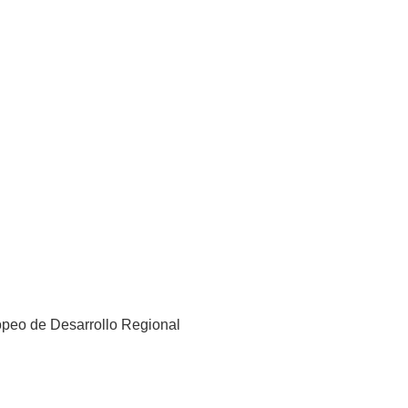
grama de iniciación a la
l apoyo de ICEX y con la