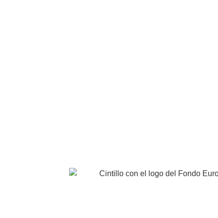
ENVÍOS Y DEVOLUCIONES
eutí, Murcia. España
EUROCAVIAR, S.A. ha participado en el pro
Exportación ICEX-Next y ha contado con e