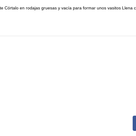
 Córtalo en rodajas gruesas y vacía para formar unos vasitos Llena 
TIENDA
S
TIEMPOS DE ENTREGA