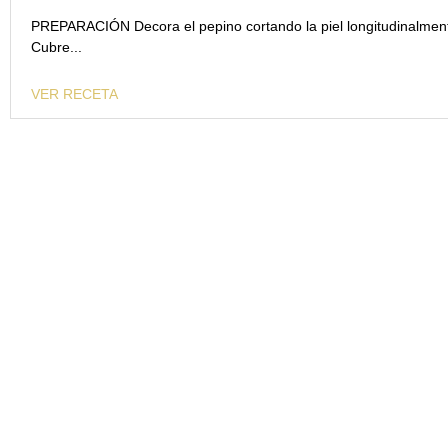
PREPARACIÓN Decora el pepino cortando la piel longitudinalmente
Cubre...
VER RECETA
40 años de experiencia apostando por la innovación, la
calidad y excelencia gastronómica.
INFORMACIÓN
NUESTROS PRODUCTOS
EMPRESA
PERLAS DE ESTURIÓN