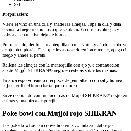
Sal
Preparación
:
Vierte el vino en una olla y añade las almejas. Tapa la olla y deja
cocinar a fuego medio hasta que se abran. Escurre las almejas y
colócalas en una bandeja de horno.
Por otro lado, derrite la mantequilla en una sartén y añade la cabeza
de ajo bien picada. Deja que los ajos se doren ligeramente, apaga el
fuego y añade el perejil.
Rellena las almejas con la mantequilla con ajo y, a continuación,
añade Mujjól SHIKRÁN® negro en esferas sobre las mismas.
Finaliza espolvoreando una pizca de pan rallado con sal y hornea
bajo el grill del horno hasta que se doren.
Sirve decorando con un poco más de Mujjól SHIKRÁN® negro en
esferas y una pizca de perejil.
Poke bowl con Mujjól rojo SHIKRÁN
Los poke bowl se han convertido en la comida saludable por
excelencia, pero ¿sabes cómo prepararlo en casa? Te lo contamos.