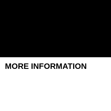
MORE INFORMATION
Allergens:
Contains fish and fish products. Contains
molluscs and mollusc products.
May contain traces of crustaceans.
Packaging:
Vacuum-packed in glass jar.