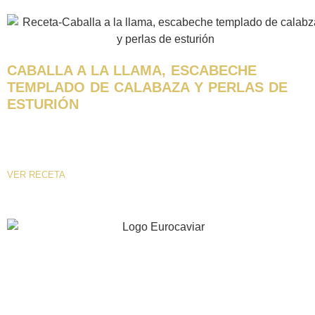
CABALLA A LA LLAMA, ESCABECHE
TEMPLADO DE CALABAZA Y PERLAS DE
ESTURIÓN
ELABORACIÓN: Limpiamos y sacamos los lomos de la caballa,
curamos en sal gruesa con ralladura de limón durante 15 minutos,...
VER RECETA
40 years of experience investing in innovation,
gastronomic quality and excellence.