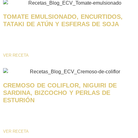
TOMATE EMULSIONADO, ENCURTIDOS,
TATAKI DE ATÚN Y ESFERAS DE SOJA
Quitar la corteza del pan, cortar en trozos y humedecerlos con un
poco de agua. Escurrir el pan, triturar con...
VER RECETA
CREMOSO DE COLIFLOR, NIGUIRI DE
SARDINA, BIZCOCHO Y PERLAS DE
ESTURIÓN
ELABORACIÓN: Para la crema de coliflor. Trocear la coliflor y la pata
e introducir en la olla con un chorrito...
VER RECETA