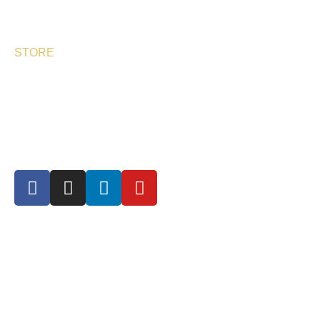
BESPHERE
STORE
DELIVERY TIMES
SHIPPING & RETURNS
Follow us
+34 968 693 727 | info@eurocaviar.es | www.eurocaviar.es
Polígono Industrial “Los Torraos”. Calle Valencia, 1. 30563
Ceutí, Murcia. España Calle de Triana, 53. 28016 Madrid.
España