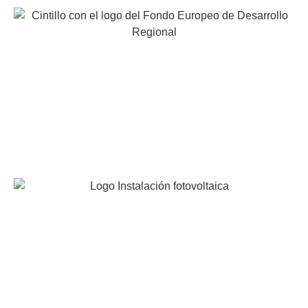
EUROCAVIAR, S.A. ha participado en el programa de
iniciación a la Exportación ICEX-Next y ha contado con
el apoyo de ICEX y con la cofinanciación de Fondos
europeos FEDER. La finalidad de este apoyo es
contribuir al desarrollo internacional de la empresa y de
su entorno.
INSTALACION FOTOVOLTAICA DE AUTOCONSUMO
INDIVIDUAL
Proyecto acogido al programa de incentivos ligados al
autoconsumo y almacenamiento, con fuentes de energía
renovable, así como a la implantación de sistemas