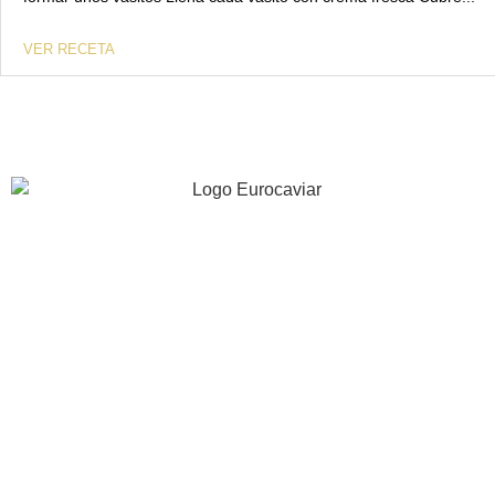
VER RECETA
40 años de experiencia apostando por la innovación, la
calidad y excelencia gastronómica.
INFORMACIÓN
EMPRESA
RECETAS