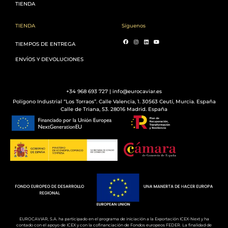
TIENDA
TIENDA
Síguenos
TIEMPOS DE ENTREGA
ENVÍOS Y DEVOLUCIONES
+34 968 693 727 | info@eurocaviar.es
Polígono Industrial “Los Torraos”. Calle Valencia, 1. 30563 Ceutí, Murcia. España
Calle de Triana, 53. 28016 Madrid. España
EUROCAVIAR, S.A. ha participado en el programa de iniciación a la Exportación ICEX-Next y ha
contado con el apoyo de ICEX y con la cofinanciación de Fondos europeos FEDER. La finalidad de